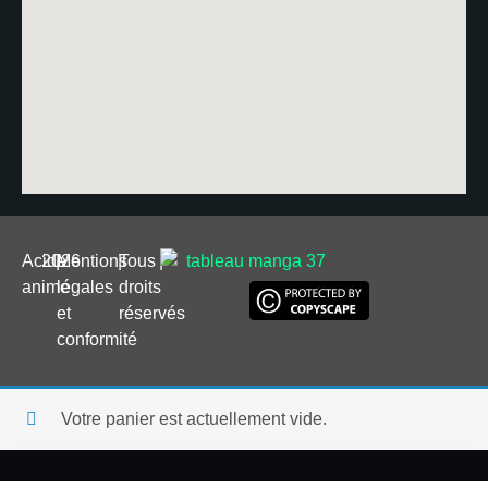
Acide
2026
|
Mentions
|
Tous
|
anime
légales
droits
et
réservés
conformité
Votre panier est actuellement vide.